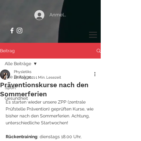
Anmelden
Beitrag
Alle Beiträge
Physletiks
Alle Beiträge
27. Aug. 2021
1 Min. Lesezeit
Präventionskurse nach den
Sport
Sommerferien
Gesundheit
Es starten wieder unsere ZPP (zentrale 
Prüfstelle Prävention) geprüften Kurse, wie 
bisher nach den Sommerferien. Achtung, 
unterschiedliche Startwochen!
Rückentraining
: dienstags 18.00 Uhr, 