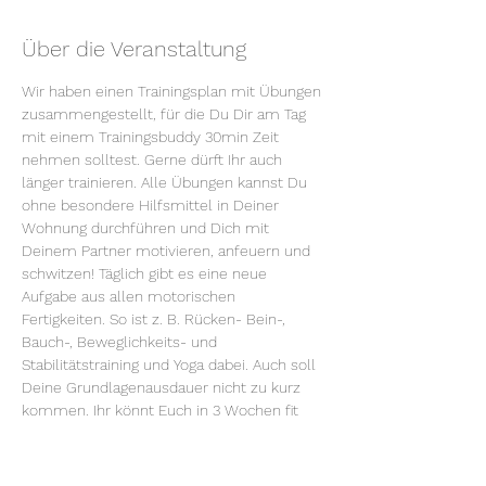
Über die Veranstaltung
Wir haben einen Trainingsplan mit Übungen 
zusammengestellt, für die Du Dir am Tag 
mit einem Trainingsbuddy 30min Zeit 
nehmen solltest. Gerne dürft Ihr auch 
länger trainieren. Alle Übungen kannst Du 
ohne besondere Hilfsmittel in Deiner 
Wohnung durchführen und Dich mit 
Deinem Partner motivieren, anfeuern und 
schwitzen! Täglich gibt es eine neue 
Aufgabe aus allen motorischen 
Fertigkeiten. So ist z. B. Rücken- Bein-, 
Bauch-, Beweglichkeits- und 
Stabilitätstraining und Yoga dabei. Auch soll 
Deine Grundlagenausdauer nicht zu kurz 
kommen. Ihr könnt Euch in 3 Wochen fit 
halten oder fit werden. Die Videos werden 
von Woche zu Woche erneuert. Die 
Übungen gibt es mit Varianten und 