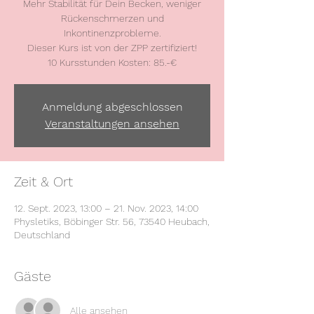
Mehr Stabilität für Dein Becken, weniger
Rückenschmerzen und
Inkontinenzprobleme.
Dieser Kurs ist von der ZPP zertifiziert!
10 Kursstunden Kosten: 85.-€
Anmeldung abgeschlossen
Veranstaltungen ansehen
Zeit & Ort
12. Sept. 2023, 13:00 – 21. Nov. 2023, 14:00
Physletiks, Böbinger Str. 56, 73540 Heubach,
Deutschland
Gäste
Alle ansehen