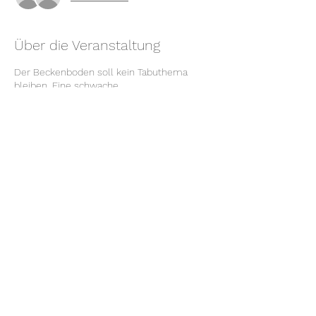
Über die Veranstaltung
Der Beckenboden soll kein Tabuthema
bleiben. Eine schwache
Beckenbodenmuskulatur kann
Rückenschmerzen, Harninkontinenz und
Schmerzen im Urogenitaltrakt verursachen.
Das muss nicht sein! Wir arbeiten
systematisch an Deiner
Beckenbodenmuskulatur und erarbeiten
Übungen, die Du auch in Deinen Alltag
integrieren kannst. Mehr Informationen
findest Du
hier!
Kurskosten: 85.-€
Diese Veranstaltung teilen