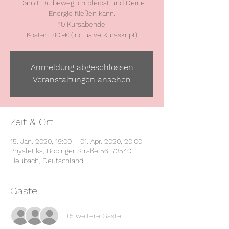
Damit Du beweglich bleibst und Deine
Energie fließen kann.
10 Kursabende
Kosten: 80.-€ (inclusive Kursskript)
Anmeldung abgeschlossen
Veranstaltungen ansehen
Zeit & Ort
15. Jan. 2020, 19:00 – 01. Apr. 2020, 20:00
Physletiks, Böbinger Straße 56, 73540
Heubach, Deutschland
Gäste
+5 weitere Gäste