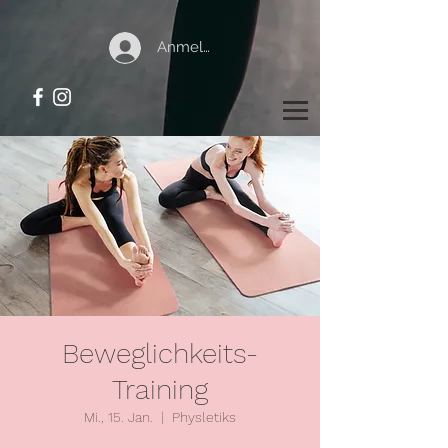
Anmelden
Beweglichkeits-
Training
Mi., 15. Jan.
  |  
Physletiks