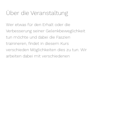
Über die Veranstaltung
Wer etwas für den Erhalt oder die 
Verbesserung seiner Gelenkbeweglichkeit 
tun möchte und dabei die Faszien 
trainineren, findet in diesem Kurs 
verschieden Möglichkeiten dies zu tun. Wir 
arbeiten dabei mit verschiedenen 
Hilfsmitteln wie Bänder, Bälle und 
Fazienrollen. Dabei bringen wir Deine 
Körperenergien wieder in einen 
harmonischen Fluss, indem die 
Dehnungen mit Atemtechniken kombiniert 
werden. Das setzt Vorerfahrung mit den 
Meridiandehnungen voraus (=F) Mehr 
Informationen findest Du
 hier!
Kurskosten: 80.-€, inclusive Kursskript