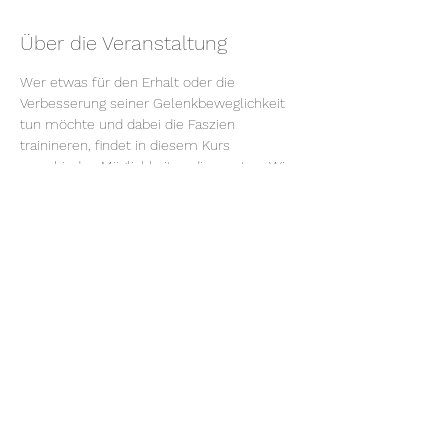
Über die Veranstaltung
Wer etwas für den Erhalt oder die 
Verbesserung seiner Gelenkbeweglichkeit 
tun möchte und dabei die Faszien 
trainineren, findet in diesem Kurs 
verschieden Möglichkeiten dies zu tun. Wir 
arbeiten dabei mit verschiedenen 
Hilfsmitteln wie Bänder, Bälle und 
Fazienrollen. Dabei bringen wir die 
Körperenergien wieder in einen 
harmonischen Fluss, was für mehr 
Ausgeglichenheit sorgen soll. Mehr 
Informationen findest Du
 hier!
Kurskosten: 80.-€, inclusive Kursskript
Diese Veranstaltung teilen