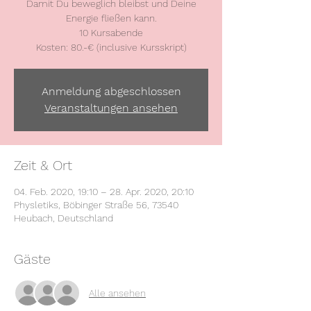
Damit Du beweglich bleibst und Deine
Energie fließen kann.
10 Kursabende
Kosten: 80.-€ (inclusive Kursskript)
Anmeldung abgeschlossen
Veranstaltungen ansehen
Zeit & Ort
04. Feb. 2020, 19:10 – 28. Apr. 2020, 20:10
Physletiks, Böbinger Straße 56, 73540
Heubach, Deutschland
Gäste
Alle ansehen