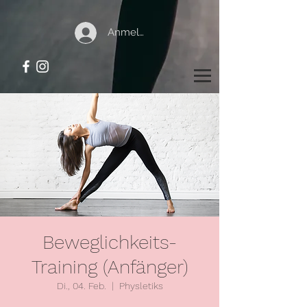
Anmelden
Beweglichkeits-
Training (Anfänger)
Di., 04. Feb.
  |  
Physletiks